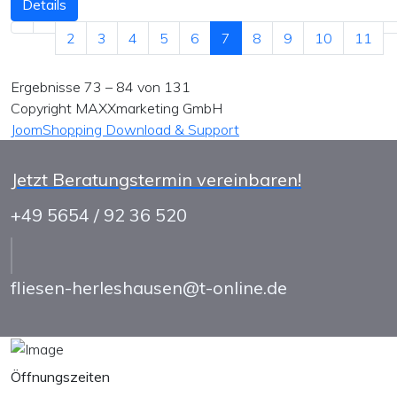
Details
2
3
4
5
6
7
8
9
10
11
Ergebnisse 73 – 84 von 131
Copyright MAXXmarketing GmbH
JoomShopping Download & Support
Jetzt Beratungstermin vereinbaren!
+49 5654 / 92 36 520
fliesen-herleshausen@t-online.de
Öffnungszeiten